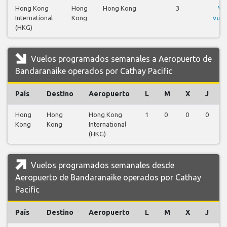
Hong Kong
Hong
Hong Kong
3
Ve
International
Kong
vuel
(HKG)
Vuelos programados semanales a Aeropuerto de
Bandaranaike operados por Cathay Pacific
País
Destino
Aeropuerto
L
M
X
J
Hong
Hong
Hong Kong
1
0
0
0
Kong
Kong
International
(HKG)
Vuelos programados semanales desde
Aeropuerto de Bandaranaike operados por Cathay
Pacific
País
Destino
Aeropuerto
L
M
X
J