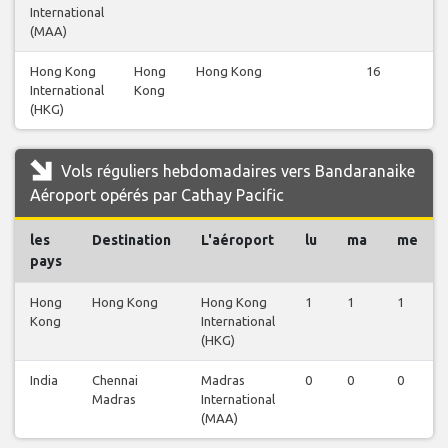
International
(MAA)
Hong Kong
Hong
Hong Kong
16
International
Kong
(HKG)
Vols réguliers hebdomadaires vers Bandaranaike
Aéroport opérés par Cathay Pacific
les
Destination
L'aéroport
lu
ma
me
pays
Hong
Hong Kong
Hong Kong
1
1
1
Kong
International
(HKG)
India
Chennai
Madras
0
0
0
Madras
International
(MAA)