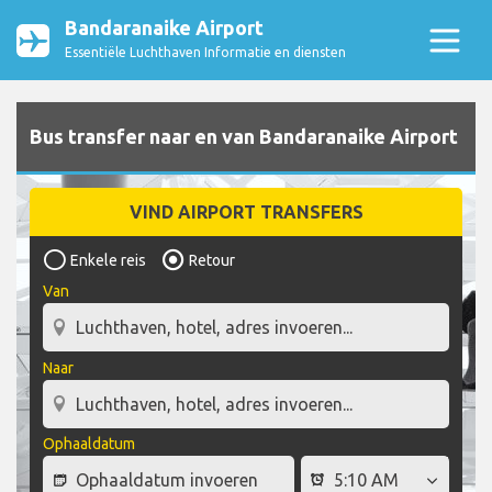
Bandaranaike Airport
Essentiële Luchthaven Informatie en diensten
Bus transfer naar en van Bandaranaike Airport
VIND AIRPORT TRANSFERS
Enkele reis
Retour
Van
Naar
Ophaaldatum