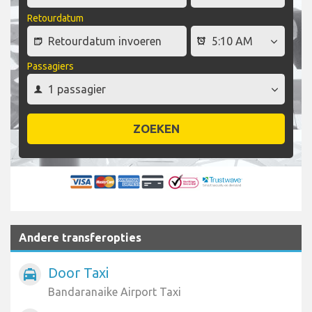
Retourdatum
Passagiers
ZOEKEN
Andere transferopties
Door Taxi
local_taxi
Bandaranaike Airport Taxi