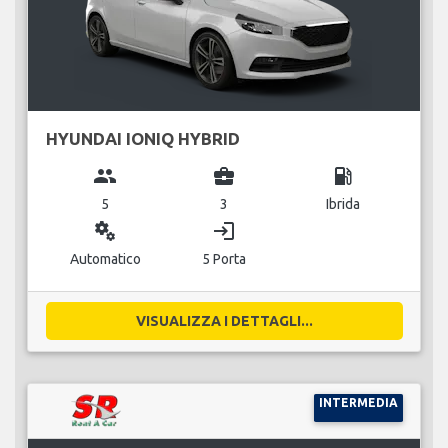
HYUNDAI IONIQ HYBRID
group
business_center
local_gas_station
5
3
Ibrida
miscellaneous_services
login
Automatico
5 Porta
VISUALIZZA I DETTAGLI...
INTERMEDIA