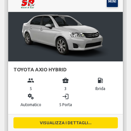
MINI
TOYOTA AXIO HYBRID
group
business_center
local_gas_station
5
3
Ibrida
miscellaneous_services
login
Automatico
5 Porta
VISUALIZZA I DETTAGLI...