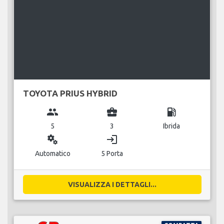
TOYOTA PRIUS HYBRID
group
business_center
local_gas_station
5
3
Ibrida
miscellaneous_services
login
Automatico
5 Porta
VISUALIZZA I DETTAGLI...