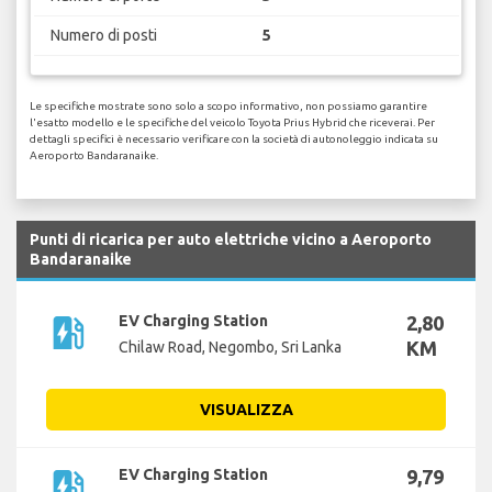
Numero di posti
5
Le specifiche mostrate sono solo a scopo informativo, non possiamo garantire
l'esatto modello e le specifiche del veicolo Toyota Prius Hybrid che riceverai. Per
dettagli specifici è necessario verificare con la società di autonoleggio indicata su
Aeroporto Bandaranaike.
Punti di ricarica per auto elettriche vicino a Aeroporto
Bandaranaike
ev_station
EV Charging Station
2,80
KM
Chilaw Road, Negombo, Sri Lanka
VISUALIZZA
ev_station
EV Charging Station
9,79