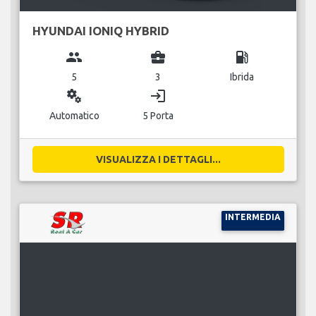
HYUNDAI IONIQ HYBRID
group
business_center
local_gas_station
5
3
Ibrida
miscellaneous_services
login
Automatico
5 Porta
VISUALIZZA I DETTAGLI...
INTERMEDIA