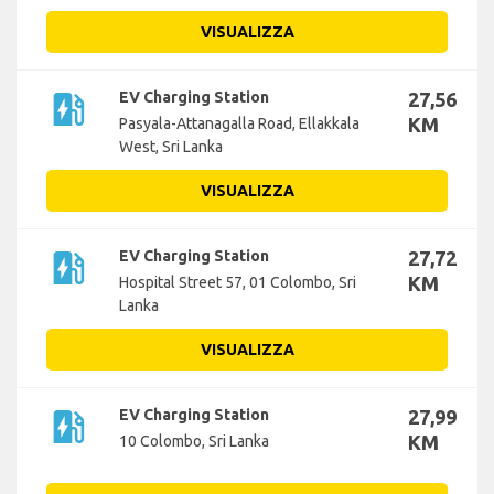
VISUALIZZA
ev_station
EV Charging Station
27,56
KM
Pasyala-Attanagalla Road, Ellakkala
West, Sri Lanka
VISUALIZZA
ev_station
EV Charging Station
27,72
KM
Hospital Street 57, 01 Colombo, Sri
Lanka
VISUALIZZA
ev_station
EV Charging Station
27,99
KM
10 Colombo, Sri Lanka