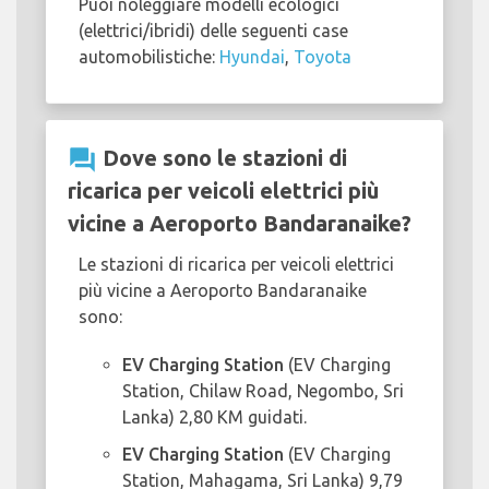
Puoi noleggiare modelli ecologici
(elettrici/ibridi) delle seguenti case
automobilistiche:
Hyundai
,
Toyota
question_answer
Dove sono le stazioni di
ricarica per veicoli elettrici più
vicine a Aeroporto Bandaranaike?
Le stazioni di ricarica per veicoli elettrici
più vicine a Aeroporto Bandaranaike
sono:
EV Charging Station
(EV Charging
Station, Chilaw Road, Negombo, Sri
Lanka) 2,80 KM guidati.
EV Charging Station
(EV Charging
Station, Mahagama, Sri Lanka) 9,79