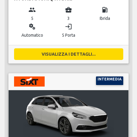
group
business_center
local_gas_station
5
3
Ibrida
miscellaneous_services
login
Automatico
5 Porta
VISUALIZZA I DETTAGLI...
INTERMEDIA