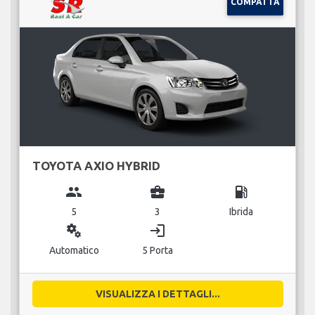
COMPATTA
TOYOTA AXIO HYBRID
group
business_center
local_gas_station
5
3
Ibrida
miscellaneous_services
login
Automatico
5 Porta
VISUALIZZA I DETTAGLI...