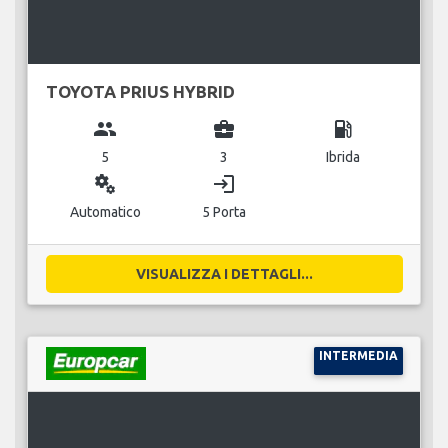
TOYOTA PRIUS HYBRID
group
business_center
local_gas_station
5
3
Ibrida
miscellaneous_services
login
Automatico
5 Porta
VISUALIZZA I DETTAGLI...
INTERMEDIA