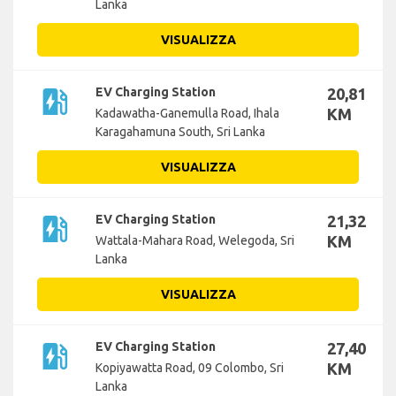
Lanka
VISUALIZZA
ev_station
EV Charging Station
20,81
KM
Kadawatha-Ganemulla Road, Ihala
Karagahamuna South, Sri Lanka
VISUALIZZA
ev_station
EV Charging Station
21,32
KM
Wattala-Mahara Road, Welegoda, Sri
Lanka
VISUALIZZA
ev_station
EV Charging Station
27,40
KM
Kopiyawatta Road, 09 Colombo, Sri
Lanka