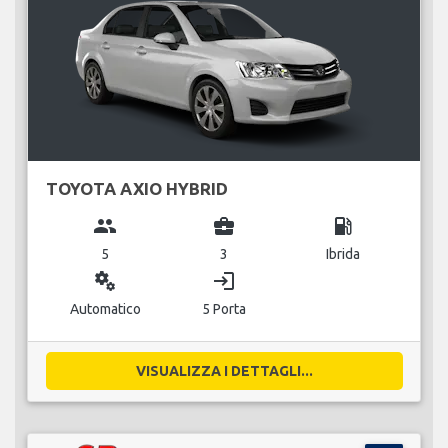
TOYOTA AXIO HYBRID
group
business_center
local_gas_station
5
3
Ibrida
miscellaneous_services
login
Automatico
5 Porta
VISUALIZZA I DETTAGLI...