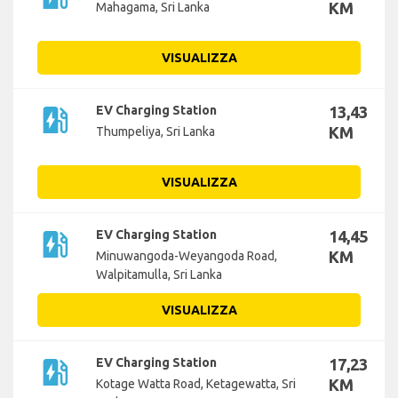
KM
Mahagama, Sri Lanka
VISUALIZZA
ev_station
EV Charging Station
13,43
KM
Thumpeliya, Sri Lanka
VISUALIZZA
ev_station
EV Charging Station
14,45
KM
Minuwangoda-Weyangoda Road,
Walpitamulla, Sri Lanka
VISUALIZZA
ev_station
EV Charging Station
17,23
KM
Kotage Watta Road, Ketagewatta, Sri