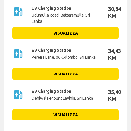
ev_station
EV Charging Station
30,84
KM
Udumulla Road, Battaramulla, Sri
Lanka
VISUALIZZA
ev_station
EV Charging Station
34,43
KM
Pereira Lane, 06 Colombo, Sri Lanka
VISUALIZZA
ev_station
EV Charging Station
35,40
KM
Dehiwala-Mount Lavinia, Sri Lanka
VISUALIZZA