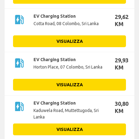
ev_station
EV Charging Station
29,62
KM
Cotta Road, 08 Colombo, Sri Lanka
VISUALIZZA
ev_station
EV Charging Station
29,93
KM
Horton Place, 07 Colombo, Sri Lanka
VISUALIZZA
ev_station
EV Charging Station
30,80
KM
Kaduwela Road, Muttettugoda, Sri
Lanka
VISUALIZZA