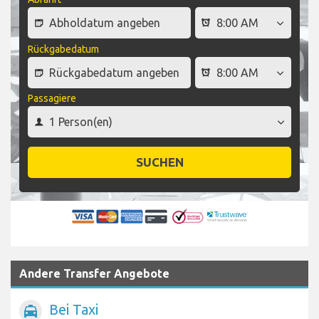
Rückgabedatum
Passagiere
SUCHEN
Andere Transfer Angebote
Bei Taxi
local_taxi