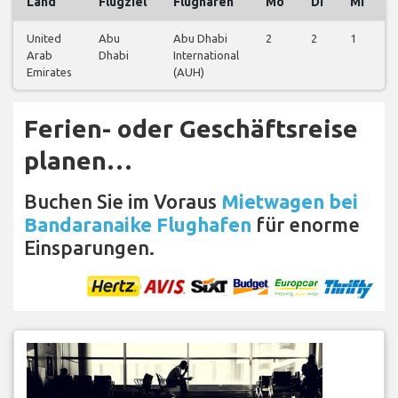
Land
Flugziel
Flughafen
Mo
Di
Mi
United
Abu
Abu Dhabi
2
2
1
2
Arab
Dhabi
International
Emirates
(AUH)
Ferien- oder Geschäftsreise
planen…
Buchen Sie im Voraus
Mietwagen bei
Bandaranaike Flughafen
für enorme
Einsparungen.