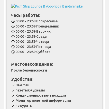
часы работы:
00:00 - 23:59 Воскресенье
schedule
00:00 - 23:59 Понедельник
schedule
00:00 - 23:59 Вторник
schedule
00:00 - 23:59 Среда
schedule
00:00 - 23:59 Четверг
schedule
00:00 - 23:59 Пятница
schedule
00:00 - 23:59 Суббота
schedule
местонахождение:
После безопасности
Удобства:
Вай фай
check
Газеты/Журналы
check
Кондиционирование воздуха
check
Монитор полетной информации
check
не курить
check