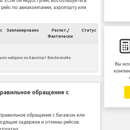
ы. Если он недоступен, воспользуйтесь
 рейс по авиакомпании, аэропорту или
с
Запланировано
Расчет./
Статус
Фактически
ыло найдено на Аэропорт Bandaranaike.
Вы мож
компен
правильное обращение с
неправильное обращение с багажом или
ходящие задержки и отмены рейсов.
сплатно.