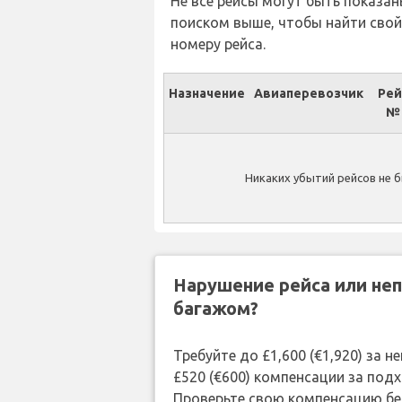
Не все рейсы могут быть показан
поиском выше, чтобы найти свой
номеру рейса.
Назначение
Авиаперевозчик
Рей
№
Никаких убытий рейсов не б
Нарушение рейса или не
багажом?
Требуйте до £1,600 (€1,920) за 
£520 (€600) компенсации за под
Проверьте свою компенсацию бе