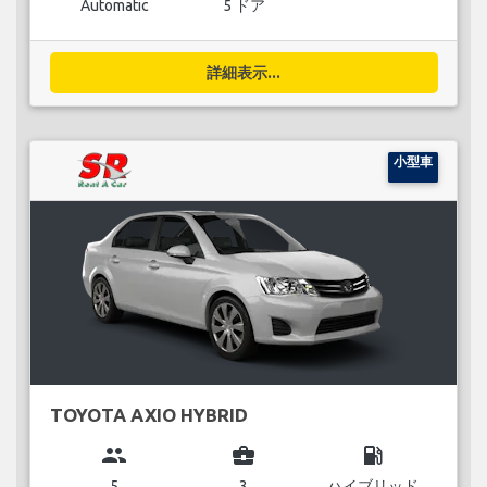
Automatic
5 ドア
詳細表示...
小型車
TOYOTA AXIO HYBRID
group
business_center
local_gas_station
5
3
ハイブリッド