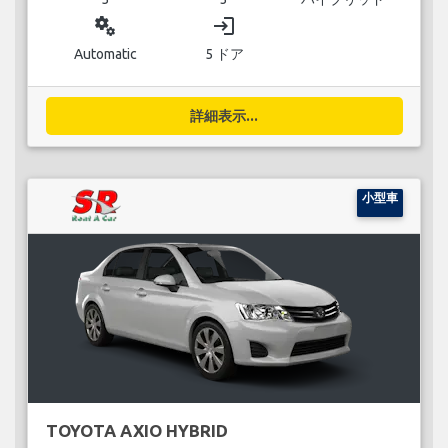
miscellaneous_services
login
Automatic
5 ドア
詳細表示...
小型車
TOYOTA AXIO HYBRID