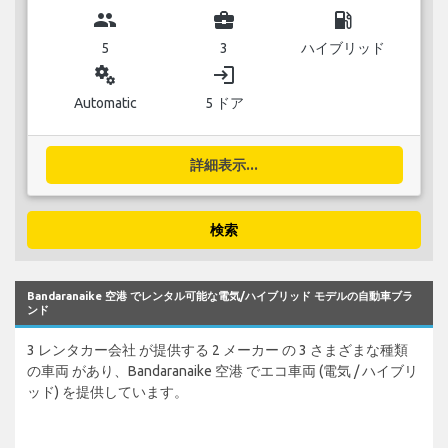
group
business_center
local_gas_station
5
3
ハイブリッド
miscellaneous_services
login
Automatic
5 ドア
詳細表示...
検索
Bandaranaike 空港 でレンタル可能な電気/ハイブリッド モデルの自動車ブラ
ンド
3 レンタカー会社 が提供する 2 メーカー の 3 さまざまな種類
の車両 があり、Bandaranaike 空港 でエコ車両 (電気 / ハイブリ
ッド) を提供しています。