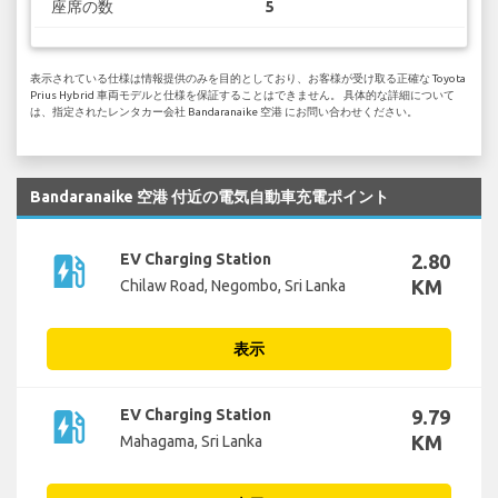
座席の数
5
表示されている仕様は情報提供のみを目的としており、お客様が受け取る正確な Toyota
Prius Hybrid 車両モデルと仕様を保証することはできません。 具体的な詳細について
は、指定されたレンタカー会社 Bandaranaike 空港 にお問い合わせください。
Bandaranaike 空港 付近の電気自動車充電ポイント
ev_station
EV Charging Station
2.80
KM
Chilaw Road, Negombo, Sri Lanka
表示
ev_station
EV Charging Station
9.79
KM
Mahagama, Sri Lanka