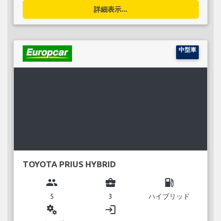
詳細表示...
中型車
TOYOTA PRIUS HYBRID
group
business_center
local_gas_station
5
3
ハイブリッド
miscellaneous_services
login