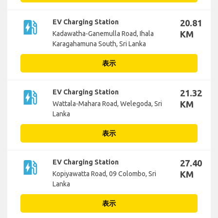
ev_station
EV Charging Station
20.81
KM
Kadawatha-Ganemulla Road, Ihala
Karagahamuna South, Sri Lanka
表示
ev_station
EV Charging Station
21.32
KM
Wattala-Mahara Road, Welegoda, Sri
Lanka
表示
ev_station
EV Charging Station
27.40
KM
Kopiyawatta Road, 09 Colombo, Sri
Lanka
表示