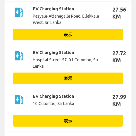
ev_station
EV Charging Station
27.56
KM
Pasyala-Attanagalla Road, Ellakkala
West, Sri Lanka
表示
ev_station
EV Charging Station
27.72
KM
Hospital Street 57, 01 Colombo, Sri
Lanka
表示
ev_station
EV Charging Station
27.99
KM
10 Colombo, Sri Lanka
表示