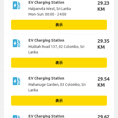
ev_station
EV Charging Station
29.23
KM
Halpanvila West, Sri Lanka
Mon-Sun: 00:00 - 24:00
表示
ev_station
EV Charging Station
29.35
KM
Muttiah Road 137, 02 Colombo, Sri
Lanka
表示
ev_station
EV Charging Station
29.54
KM
Mahanuge Garden, 03 Colombo, Sri
Lanka
表示
EV Charging Station
29.62