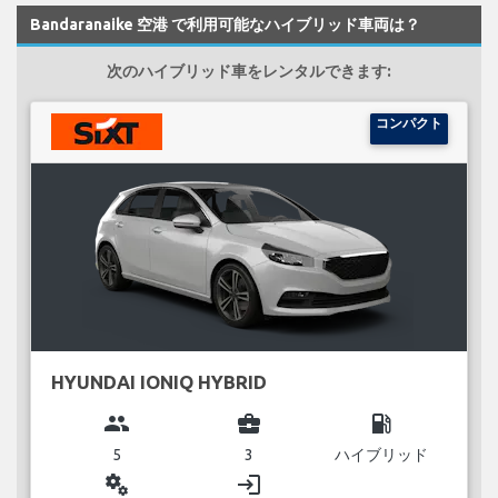
Bandaranaike 空港 で利用可能なハイブリッド車両は？
次のハイブリッド車をレンタルできます:
コンパクト
HYUNDAI IONIQ HYBRID
group
business_center
local_gas_station
5
3
ハイブリッド
miscellaneous_services
login