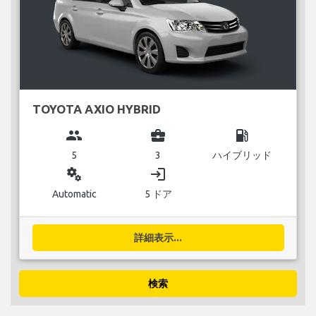
TOYOTA AXIO HYBRID
group
business_center
local_gas_station
5
3
ハイブリッド
miscellaneous_services
login
Automatic
5 ドア
詳細表示...
検索