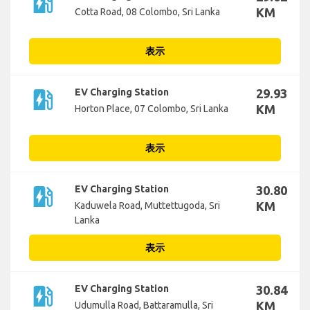
ev_station
KM
Cotta Road, 08 Colombo, Sri Lanka
表示
ev_station
EV Charging Station
29.93
KM
Horton Place, 07 Colombo, Sri Lanka
表示
ev_station
EV Charging Station
30.80
KM
Kaduwela Road, Muttettugoda, Sri
Lanka
表示
ev_station
EV Charging Station
30.84
KM
Udumulla Road, Battaramulla, Sri