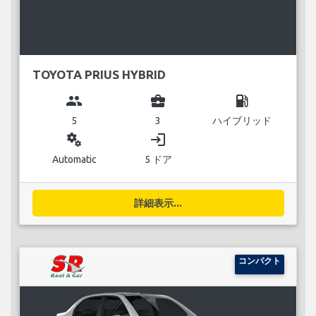
TOYOTA PRIUS HYBRID
group
business_center
local_gas_station
5
3
ハイブリッド
miscellaneous_services
login
Automatic
5 ドア
詳細表示...
コンパクト