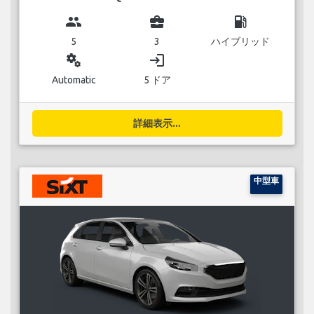
group
business_center
local_gas_station
5
3
ハイブリッド
miscellaneous_services
login
Automatic
5 ドア
詳細表示...
中型車