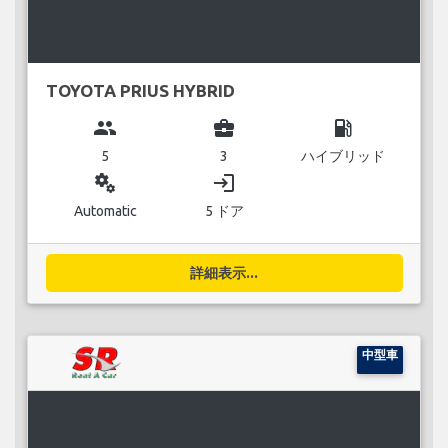
TOYOTA PRIUS HYBRID
group
business_center
local_gas_station
5
3
ハイブリッド
miscellaneous_services
login
Automatic
5 ドア
詳細表示...
中型車