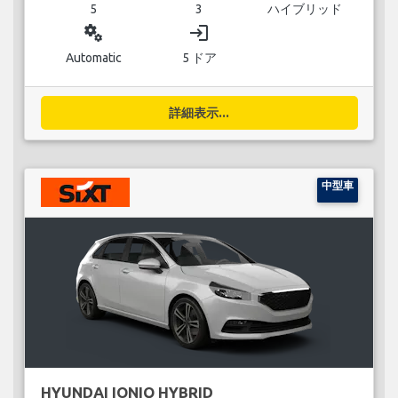
5
3
ハイブリッド
miscellaneous_services
login
Automatic
5 ドア
詳細表示...
中型車
HYUNDAI IONIQ HYBRID