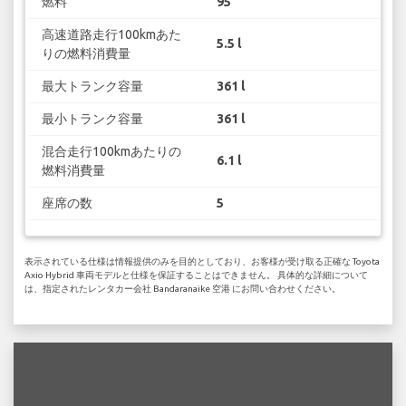
燃料
95
高速道路走行100kmあた
5.5 l
りの燃料消費量
最大トランク容量
361 l
最小トランク容量
361 l
混合走行100kmあたりの
6.1 l
燃料消費量
座席の数
5
表示されている仕様は情報提供のみを目的としており、お客様が受け取る正確な Toyota
Axio Hybrid 車両モデルと仕様を保証することはできません。 具体的な詳細について
は、指定されたレンタカー会社 Bandaranaike 空港 にお問い合わせください。