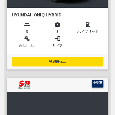
HYUNDAI IONIQ HYBRID
group
business_center
local_gas_station
5
3
ハイブリッド
miscellaneous_services
login
Automatic
5 ドア
詳細表示...
中型車