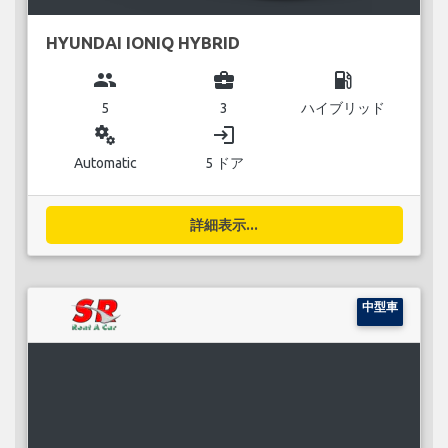
HYUNDAI IONIQ HYBRID
group
business_center
local_gas_station
5
3
ハイブリッド
miscellaneous_services
login
Automatic
5 ドア
詳細表示...
中型車