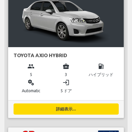
TOYOTA AXIO HYBRID
group
business_center
local_gas_station
5
3
ハイブリッド
miscellaneous_services
login
Automatic
5 ドア
詳細表示...