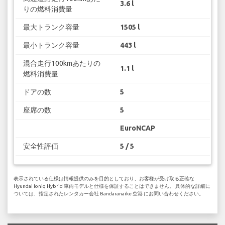
3.6 l
りの燃料消費量
最大トランク容量
1505 l
最小トランク容量
443 l
混合走行100kmあたりの
1.1 l
燃料消費量
ドアの数
5
座席の数
5
EuroNCAP
安全性評価
5 / 5
表示されている仕様は情報提供のみを目的としており、お客様が受け取る正確な
Hyundai Ioniq Hybrid 車両モデルと仕様を保証することはできません。 具体的な詳細に
ついては、指定されたレンタカー会社 Bandaranaike 空港 にお問い合わせください。