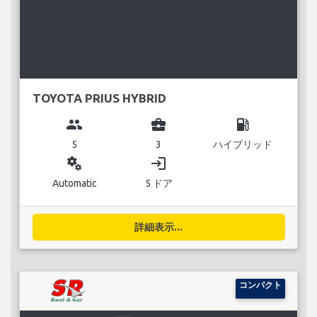
TOYOTA PRIUS HYBRID
group
business_center
local_gas_station
5
3
ハイブリッド
miscellaneous_services
login
Automatic
5 ドア
詳細表示...
コンパクト