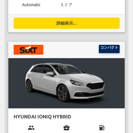
Automatic
5 ドア
詳細表示...
コンパクト
HYUNDAI IONIQ HYBRID
group
business_center
local_gas_station