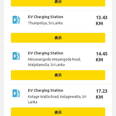
表示
ev_station
EV Charging Station
13.43
KM
Thumpeliya, Sri Lanka
表示
ev_station
EV Charging Station
14.45
KM
Minuwangoda-Weyangoda Road,
Walpitamulla, Sri Lanka
表示
ev_station
EV Charging Station
17.23
KM
Kotage Watta Road, Ketagewatta, Sri
Lanka
表示