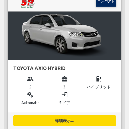
コンパクト
TOYOTA AXIO HYBRID
group
business_center
local_gas_station
5
3
ハイブリッド
miscellaneous_services
login
Automatic
5 ドア
詳細表示...