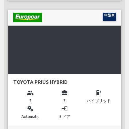
中型車
TOYOTA PRIUS HYBRID
group
business_center
local_gas_station
5
3
ハイブリッド
miscellaneous_services
login
Automatic
5 ドア