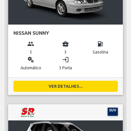
NISSAN SUNNY
group
business_center
local_gas_station
5
3
Gasolina
miscellaneous_services
login
Automático
3 Porta
VER DETALHES...
SUV