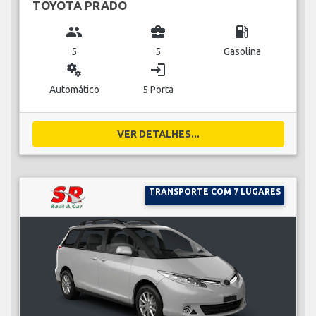
TOYOTA PRADO
group
business_center
local_gas_station
5
5
Gasolina
miscellaneous_services
login
Automático
5 Porta
VER DETALHES...
TRANSPORTE COM 7 LUGARES