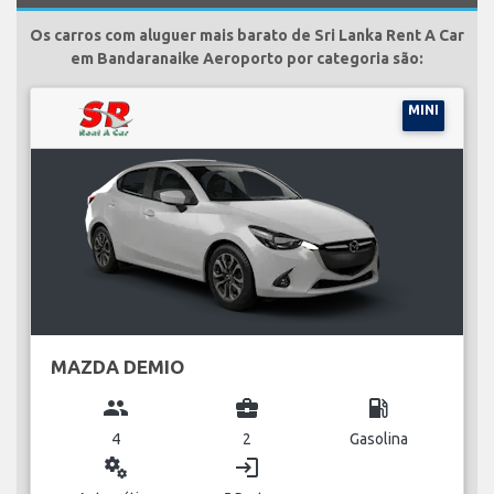
Os carros com aluguer mais barato de Sri Lanka Rent A Car
em Bandaranaike Aeroporto por categoria são:
MINI
MAZDA DEMIO
group
business_center
local_gas_station
4
2
Gasolina
miscellaneous_services
login