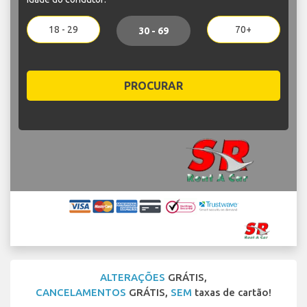
18 - 29
70+
30 - 69
PROCURAR
ALTERAÇÕES
GRÁTIS,
CANCELAMENTOS
GRÁTIS,
SEM
taxas de cartão!