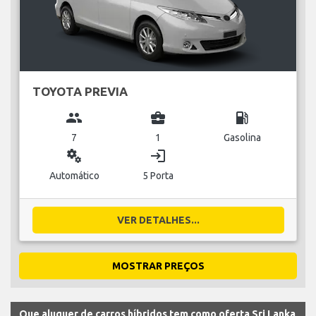
TOYOTA PREVIA
group
business_center
local_gas_station
7
1
Gasolina
miscellaneous_services
login
Automático
5 Porta
VER DETALHES...
MOSTRAR PREÇOS
Que aluguer de carros híbridos tem como oferta Sri Lanka