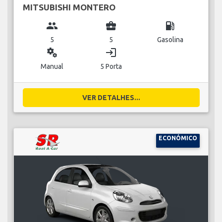
MITSUBISHI MONTERO
group
business_center
local_gas_station
5
5
Gasolina
miscellaneous_services
login
Manual
5 Porta
VER DETALHES...
ECONÓMICO