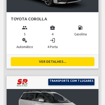
TOYOTA COROLLA
group
business_center
local_gas_station
5
4
Gasolina
miscellaneous_services
login
Automático
4 Porta
VER DETALHES...
TRANSPORTE COM 7 LUGARES