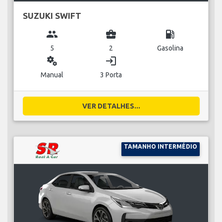
SUZUKI SWIFT
group
business_center
local_gas_station
5
2
Gasolina
miscellaneous_services
login
Manual
3 Porta
VER DETALHES...
TAMANHO INTERMÉDIO