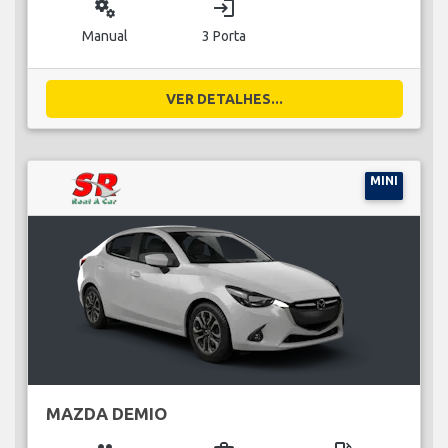
miscellaneous_services
login
Manual
3 Porta
VER DETALHES...
MINI
MAZDA DEMIO