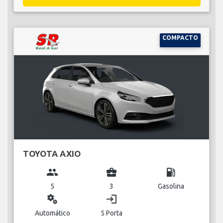
COMPACTO
TOYOTA AXIO
group
business_center
local_gas_station
5
3
Gasolina
miscellaneous_services
login
Automático
5 Porta