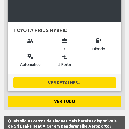
TOYOTA PRIUS HYBRID
group
business_center
local_gas_station
5
3
Híbrido
miscellaneous_services
login
Automático
5 Porta
VER DETALHES...
VER TUDO
Quais são os carros de aluguer mais baratos disponíveis
de Sri Lanka Rent A Car em Bandaranaike Aeroporto?