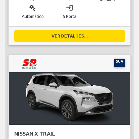
miscellaneous_services
login
Automático
5 Porta
VER DETALHES...
SUV
NISSAN X-TRAIL