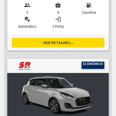
group
business_center
local_gas_station
5
4
Gasolina
miscellaneous_services
login
Automático
5 Porta
VER DETALHES...
ECONÓMICO