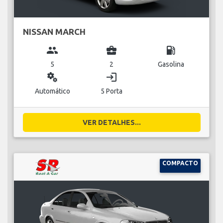
NISSAN MARCH
group
business_center
local_gas_station
5
2
Gasolina
miscellaneous_services
login
Automático
5 Porta
VER DETALHES...
COMPACTO