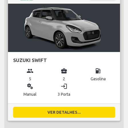
SUZUKI SWIFT
group
business_center
local_gas_station
5
2
Gasolina
miscellaneous_services
login
Manual
3 Porta
VER DETALHES...