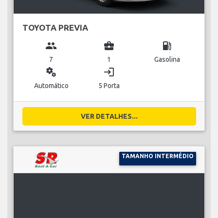
TOYOTA PREVIA
group
business_center
local_gas_station
7
1
Gasolina
miscellaneous_services
login
Automático
5 Porta
VER DETALHES...
TAMANHO INTERMÉDIO