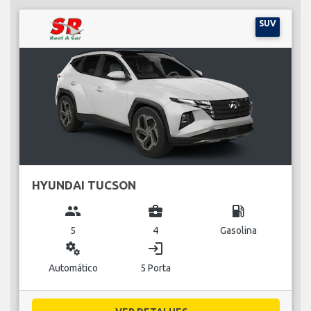
SUV
HYUNDAI TUCSON
group
business_center
local_gas_station
5
4
Gasolina
miscellaneous_services
login
Automático
5 Porta