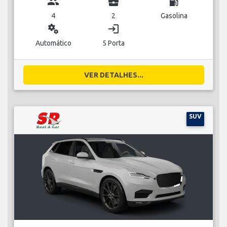
group
business_center
local_gas_station
4
2
Gasolina
miscellaneous_services
login
Automático
5 Porta
VER DETALHES...
SUV