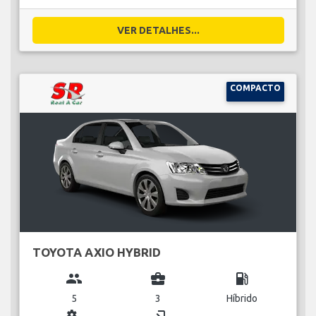
VER DETALHES...
COMPACTO
TOYOTA AXIO HYBRID
group
business_center
local_gas_station
5
3
Híbrido