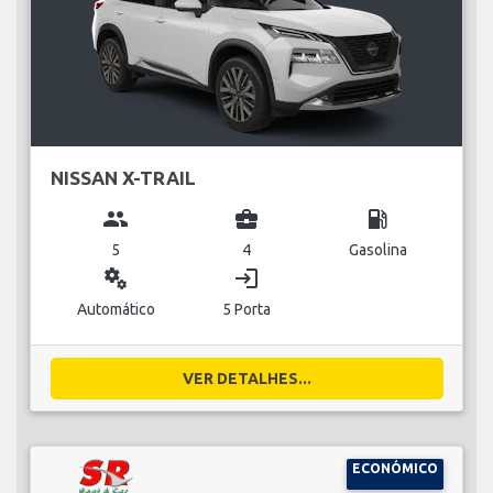
NISSAN X-TRAIL
group
business_center
local_gas_station
5
4
Gasolina
miscellaneous_services
login
Automático
5 Porta
VER DETALHES...
ECONÓMICO