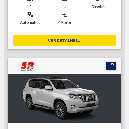
5
4
Gasolina
miscellaneous_services
login
Automático
4 Porta
VER DETALHES...
SUV