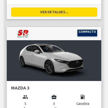
VER DETALHES...
COMPACTO
MAZDA 3
group
business_center
local_gas_station
5
3
Gasolina