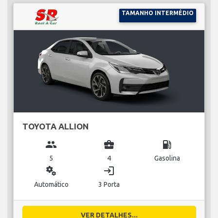
TAMANHO INTERMÉDIO
TOYOTA ALLION
group
business_center
local_gas_station
5
4
Gasolina
miscellaneous_services
login
Automático
3 Porta
VER DETALHES...