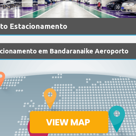
to Estacionamento
acionamento em Bandaranaike Aeroporto